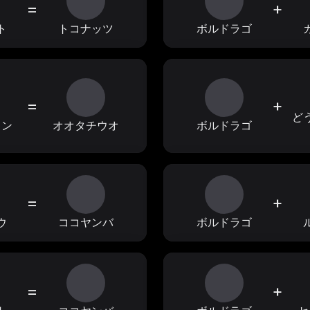
=
+
ト
トコナッツ
ボルドラゴ
=
+
ど
ャン
オオタチウオ
ボルドラゴ
=
+
ウ
ココヤンバ
ボルドラゴ
=
+