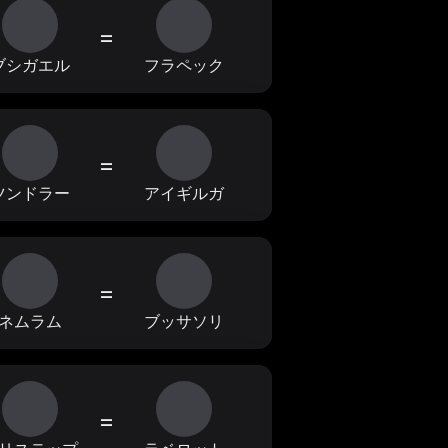
=
ブシガエル
フラペック
=
ツンドラー
アイギルガ
=
ネムラム
ブッサソリ
=