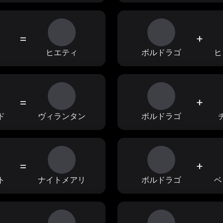
=
+
ィ
ヒエティ
ボルドラゴ
ヒ
=
+
ド
ヴィランタン
ボルドラゴ
=
+
ト
ナイトメアリ
ボルドラゴ
ベ