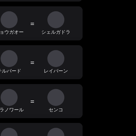
=
ョウガオー
シェルガドラ
=
チルバード
レイバーン
=
ラノワール
センコ