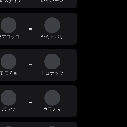
レスディア
レイバーン
=
タマコッコ
ヤミトバリ
=
モモチョ
トコナッツ
=
ポワワ
ウラミィ