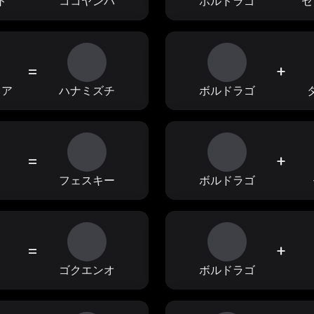
ト
ココヤンバ
ボルドラゴ
セ
=
+
ィア
ハナミズチ
ボルドラゴ
=
+
ョ
フェスキー
ボルドラゴ
=
+
フ
ゴクエンオ
ボルドラゴ