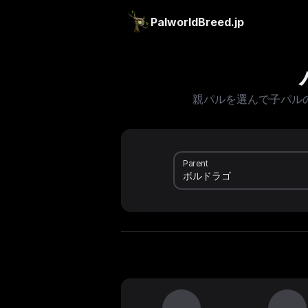
PalworldBreed.jp
親パルを選んで子パル
Parent