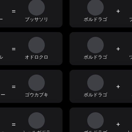
=
+
ー
ブッサソリ
ボルドラゴ
=
+
ル
オドロクロ
ボルドラゴ
=
+
ラー
ゴウカブキ
ボルドラゴ
=
+