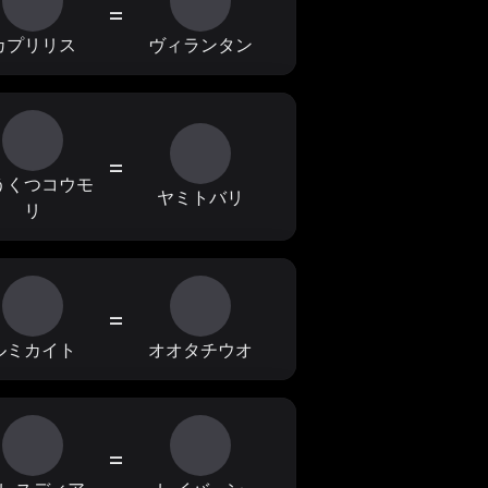
=
カプリリス
ヴィランタン
=
うくつコウモ
ヤミトバリ
リ
=
ルミカイト
オオタチウオ
=