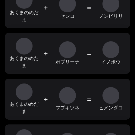
+
=
あくまのめだ
センコ
ノンビリリ
ま
+
=
あくまのめだ
ポプリーナ
イノボウ
ま
+
=
あくまのめだ
フブキツネ
ヒメンダコ
ま