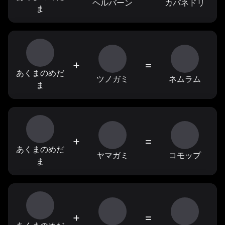
ヘルバーン
カバネドリ
ま
+
=
あくまのめだ
ツノガミ
ネムラム
ま
+
=
あくまのめだ
ヤマガミ
コモップ
ま
+
=