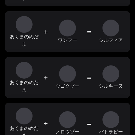
+
=
あくまのめだ
ワンフー
シルフィア
ま
+
=
あくまのめだ
ウゴクゾー
シルキーヌ
ま
+
=
あくまのめだ
ノロウゾー
バトラビー