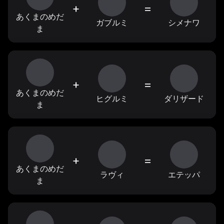
+
=
あくまのめだ
ガブルミ
シメナワ
ま
+
=
あくまのめだ
ヒグルミ
ダリザード
ま
+
=
あくまのめだ
ラヴィ
エテッパ
ま