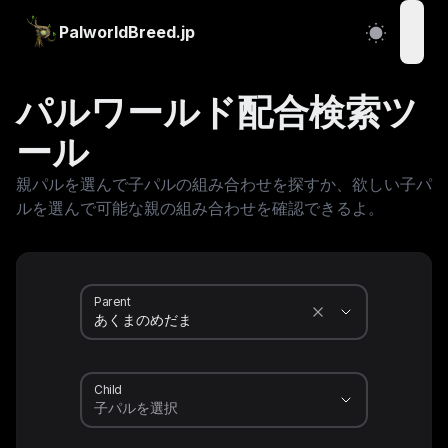
PalworldBreed.jp
open
パルワールド配合検索ツ
ール
親パルを選んで子パルの組み合わせを探すか、欲しい子パ
ルを選んで可能な親の組み合わせを確認できるよ。
Parent
Child