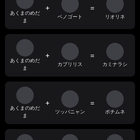
+
=
あくまのめだ
ベノゴート
リオリネ
ま
+
=
あくまのめだ
カプリリス
カミナラシ
ま
+
=
あくまのめだ
ツッパニャン
ポチムネ
ま