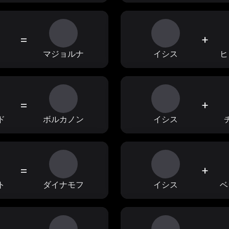
=
+
ィ
マジョルナ
イシス
ヒ
=
+
ド
ボルカノン
イシス
=
+
ト
ダイナモフ
イシス
ベ