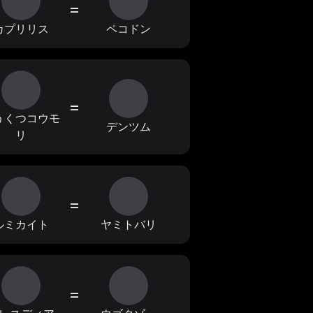
=
カプリリス
ペコドン
=
うくつコウモ
デンツム
リ
=
ルミカイト
ヤミトバリ
=