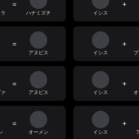
=
+
ドラ
ハナミズチ
イシス
=
+
ス
アヌビス
イシス
ブ
=
+
ヴァ
アヌビス
イシス
オ
=
+
ン
オーメン
イシス