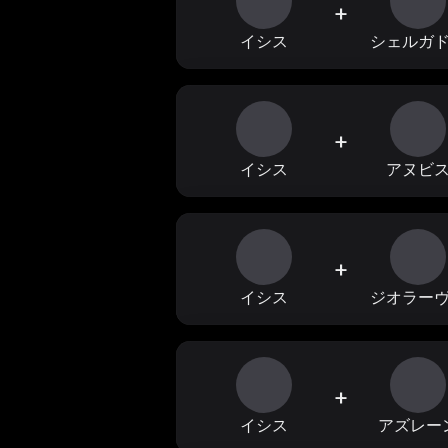
+
イシス
シェルガ
+
イシス
アヌビ
+
イシス
ジオラー
+
イシス
アズレー