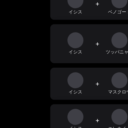
+
イシス
ベノゴー
+
イシス
ツッパニ
+
イシス
マスクロ
+