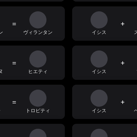
=
+
ン
ヴィランタン
イシス
=
+
ヌ
ヒエティ
イシス
=
+
チ
トロピティ
イシス