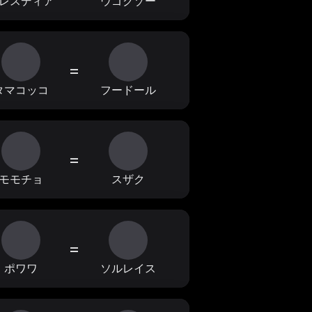
レスディア
ウゴクゾー
=
タマコッコ
フードール
=
モモチョ
スザク
=
ポワワ
ソルレイス