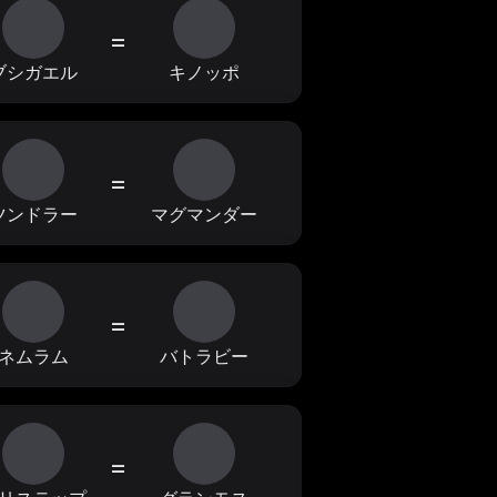
=
ブシガエル
キノッポ
=
ツンドラー
マグマンダー
=
ネムラム
バトラビー
=