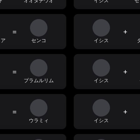
ト
オオタチウオ
イシス
セ
=
+
ィア
センコ
イシス
=
+
ョ
プラムルリム
イシス
=
+
フ
ウラミィ
イシス