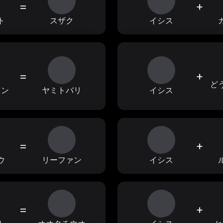
=
+
ト
スザク
イシス
=
+
ど
ャン
ヤミトバリ
イシス
=
+
ウ
リーファン
イシス
=
+