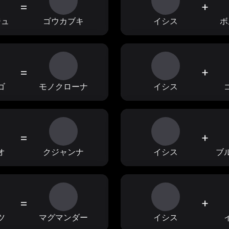
=
+
ジュ
ゴウカブキ
イシス
ボ
=
+
ゴ
モノクローナ
イシス
=
+
オ
クジャンナ
イシス
ブ
=
+
ツ
マグマンダー
イシス