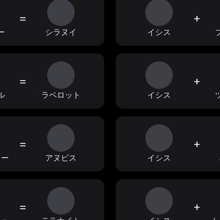
=
+
ー
シラヌイ
イシス
=
+
ル
ラベロット
イシス
=
+
ラー
アヌビス
イシス
=
+