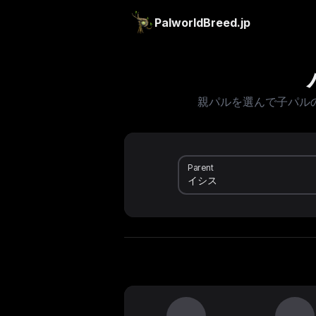
PalworldBreed.jp
親パルを選んで子パル
Parent