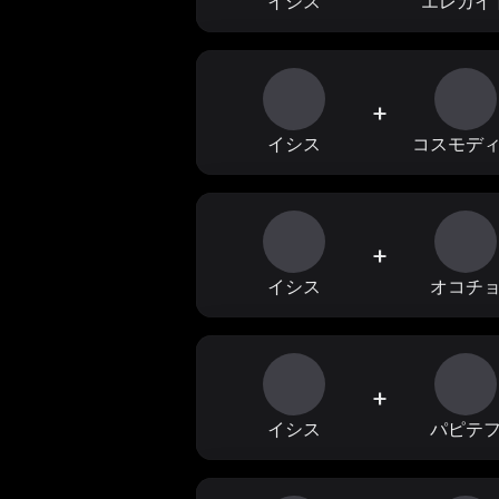
イシス
エレカイ
+
イシス
コスモデ
+
イシス
オコチ
+
イシス
パピテ