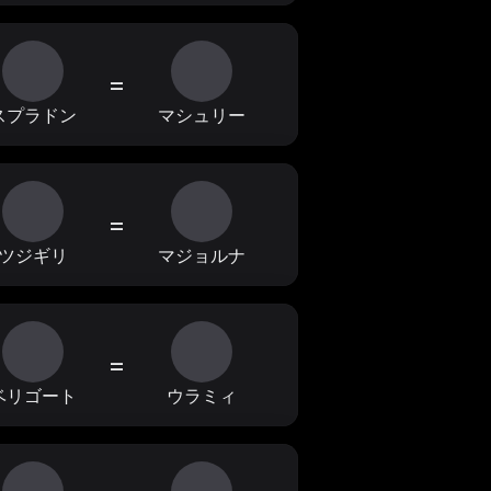
=
スプラドン
マシュリー
=
ツジギリ
マジョルナ
=
ベリゴート
ウラミィ