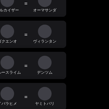
=
ルカイザー
オーマサンダ
=
ゴクエンオ
ヴィランタン
=
ルースライム
デンツム
=
イバラヒメ
ヤミトバリ