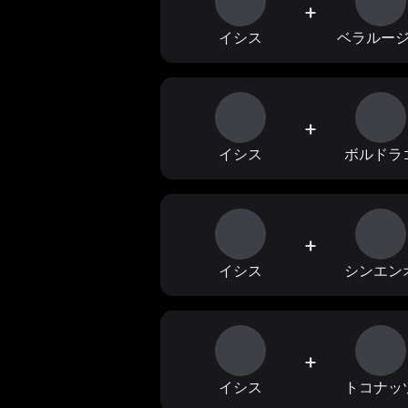
+
イシス
ベラルー
+
イシス
ボルドラ
+
イシス
シンエン
+
イシス
トコナッ