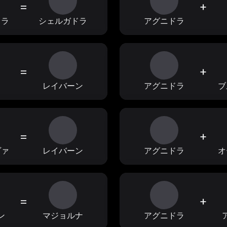
=
+
ドラ
シェルガドラ
アグニドラ
=
+
ス
レイバーン
アグニドラ
ブ
=
+
ヴァ
レイバーン
アグニドラ
オ
=
+
ン
マジョルナ
アグニドラ