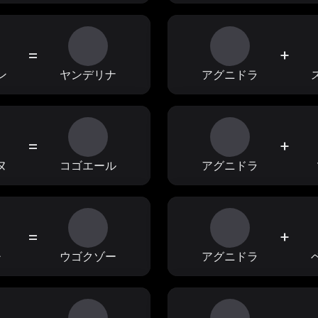
=
+
ン
ヤンデリナ
アグニドラ
=
+
ヌ
コゴエール
アグニドラ
=
+
チ
ウゴクゾー
アグニドラ