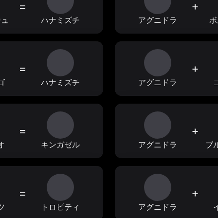
=
+
ジュ
ハナミズチ
アグニドラ
ボ
=
+
ゴ
ハナミズチ
アグニドラ
=
+
オ
キンガゼル
アグニドラ
ブ
=
+
ツ
トロピティ
アグニドラ