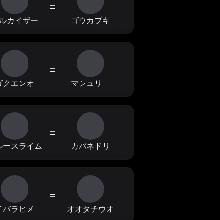
=
ルカイザー
ゴウカブキ
=
ゴクエンオ
マシュリー
=
ルースライム
カバネドリ
=
イバラヒメ
オオタチウオ