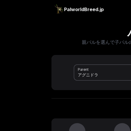
PalworldBreed.jp
親パルを選んで子パル
Parent