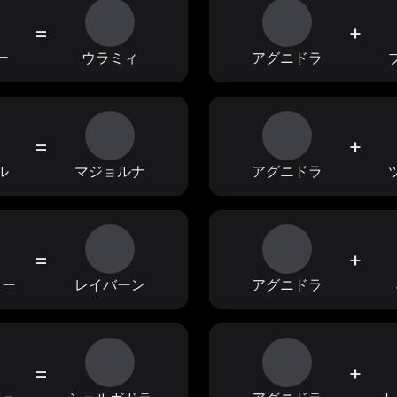
=
+
ー
ウラミィ
アグニドラ
=
+
ル
マジョルナ
アグニドラ
=
+
ラー
レイバーン
アグニドラ
=
+