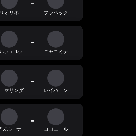
=
リオリネ
フラペック
=
ルフェルノ
ニャニミテ
=
ーマサンダ
レイバーン
=
アズルーナ
コゴエール