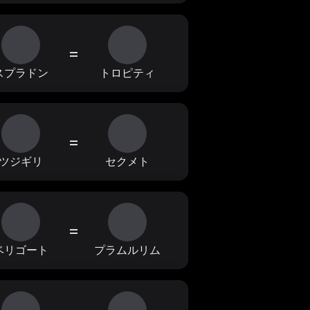
=
スプラドン
トロピティ
=
ツジギリ
セクメト
=
ベリゴート
プラムルリム