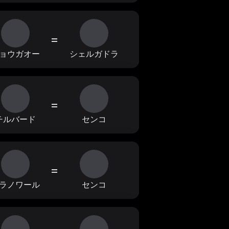
=
ョウガオー
シェルガドラ
=
チルバード
センコ
=
ラノワール
センコ