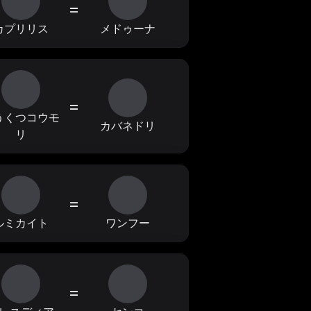
=
カプリリス
メドゥーナ
=
うくつコウモ
カバネドリ
リ
=
ルミカイト
ワンフー
=