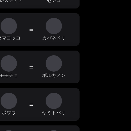
レスディア
センコ
=
タマコッコ
カバネドリ
=
モモチョ
ボルカノン
=
ポワワ
ヤミトバリ