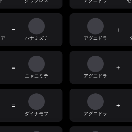
ト
グラクレス
アグニドラ
セ
=
+
ィア
ハナミズチ
アグニドラ
=
+
ョ
ニャニミテ
アグニドラ
=
+
フ
ダイナモフ
アグニドラ