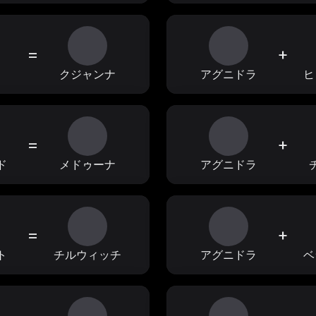
=
+
ィ
クジャンナ
アグニドラ
ヒ
=
+
ド
メドゥーナ
アグニドラ
=
+
ト
チルウィッチ
アグニドラ
ベ