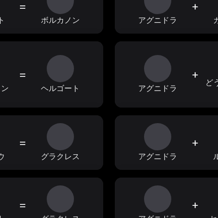
=
+
ト
ボルカノン
アグニドラ
=
+
ど
ャン
ヘルゴート
アグニドラ
=
+
ウ
グラクレス
アグニドラ
=
+