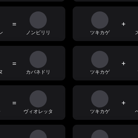
=
+
ン
ノンビリリ
ツキカゲ
=
+
ヌ
カバネドリ
ツキカゲ
=
+
チ
ヴィオレッタ
ツキカゲ