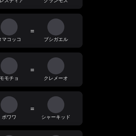
レスディア
グランモス
=
タマコッコ
ブシガエル
=
モモチョ
クレメーオ
=
ポワワ
シャーキッド