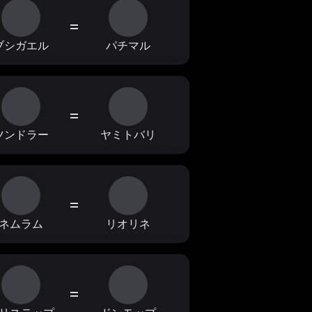
=
ブシガエル
パチマル
=
ツンドラー
ヤミトバリ
=
ネムラム
リオリネ
=