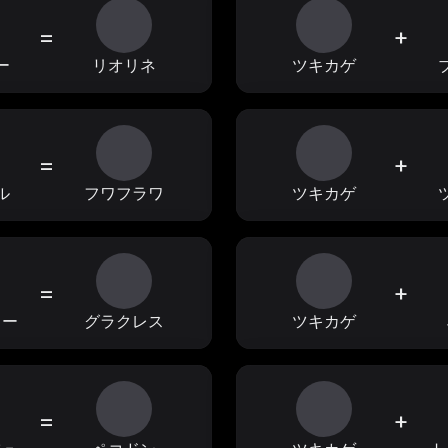
=
+
ー
リオリネ
ツキカゲ
=
+
ル
フワフラワ
ツキカゲ
=
+
ラー
グラクレス
ツキカゲ
=
+