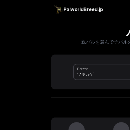
PalworldBreed.jp
親パルを選んで子パル
Parent