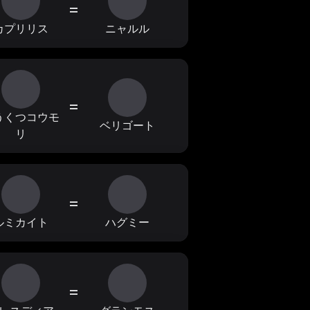
=
カプリリス
ニャルル
=
うくつコウモ
ベリゴート
リ
=
ルミカイト
ハグミー
=