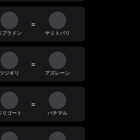
=
スプラドン
ヤミトバリ
=
ツジギリ
アズレーン
=
ベリゴート
パチマル