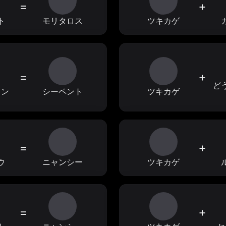
=
+
ト
モリタロス
ツキカゲ
=
+
ど
ャン
シーペント
ツキカゲ
=
+
ウ
ニャンシー
ツキカゲ
=
+