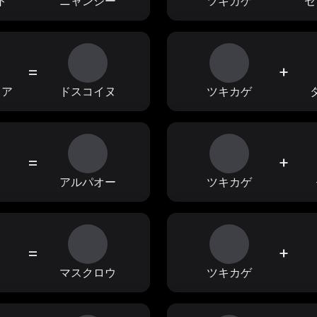
ト
ニャンシー
ツキカゲ
セ
=
+
ィア
ドスコイヌ
ツキカゲ
=
+
ョ
アルパオー
ツキカゲ
=
+
フ
マスクロウ
ツキカゲ