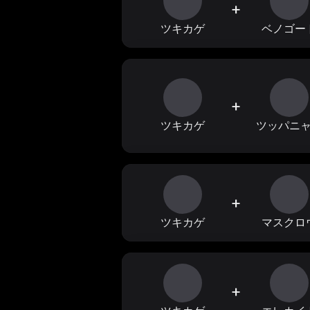
+
ツキカゲ
ベノゴー
+
ツキカゲ
ツッパニ
+
ツキカゲ
マスクロ
+