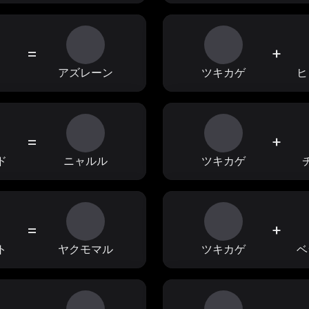
=
+
ィ
アズレーン
ツキカゲ
ヒ
=
+
ド
ニャルル
ツキカゲ
=
+
ト
ヤクモマル
ツキカゲ
ベ