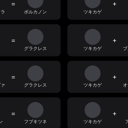
=
+
ドラ
ボルカノン
ツキカゲ
=
+
ス
グラクレス
ツキカゲ
ブ
=
+
ヴァ
グラクレス
ツキカゲ
オ
=
+
ン
フブキツネ
ツキカゲ