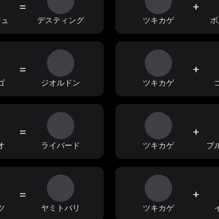
=
+
ジュ
デスティング
ツキカゲ
ボ
=
+
ゴ
ジオルドン
ツキカゲ
=
+
オ
ライバード
ツキカゲ
ブ
=
+
ツ
ヤミトバリ
ツキカゲ