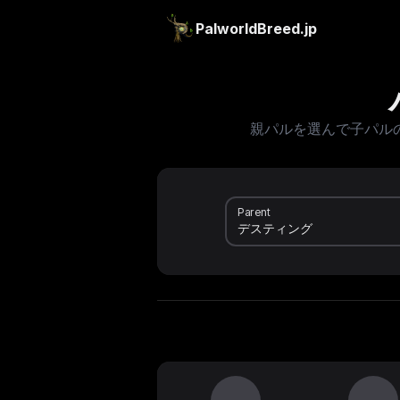
PalworldBreed.jp
親パルを選んで子パル
Parent