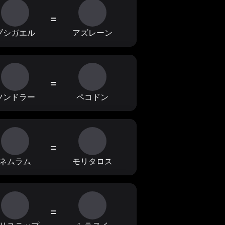
=
ブシガエル
アズレーン
=
ツンドラー
ペコドン
=
ネムラム
モリタロス
=