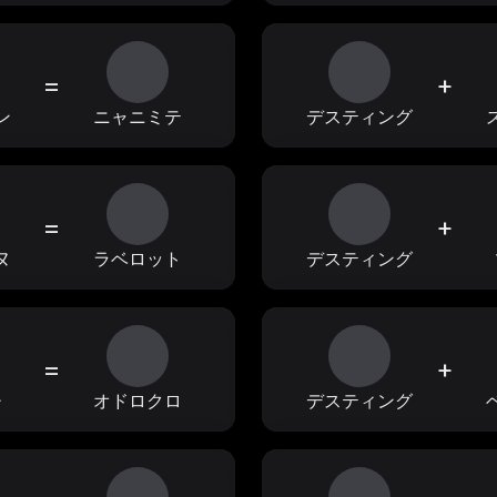
=
+
ン
ニャニミテ
デスティング
=
+
ヌ
ラベロット
デスティング
=
+
チ
オドロクロ
デスティング