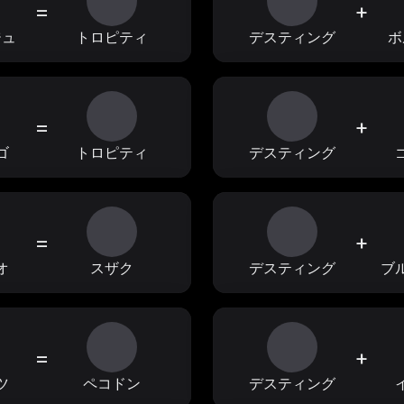
=
+
ジュ
トロピティ
デスティング
ボ
=
+
ゴ
トロピティ
デスティング
=
+
オ
スザク
デスティング
ブ
=
+
ツ
ペコドン
デスティング