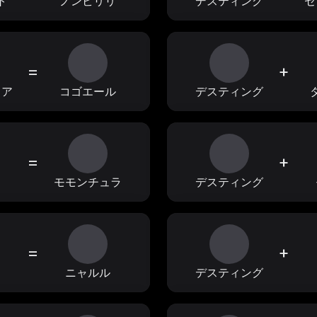
ト
ノンビリリ
デスティング
セ
=
+
ィア
コゴエール
デスティング
=
+
ョ
モモンチュラ
デスティング
=
+
フ
ニャルル
デスティング