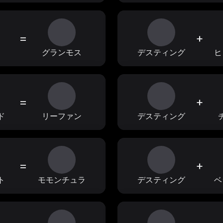
=
+
ィ
グランモス
デスティング
ヒ
=
+
ド
リーファン
デスティング
=
+
ト
モモンチュラ
デスティング
ベ