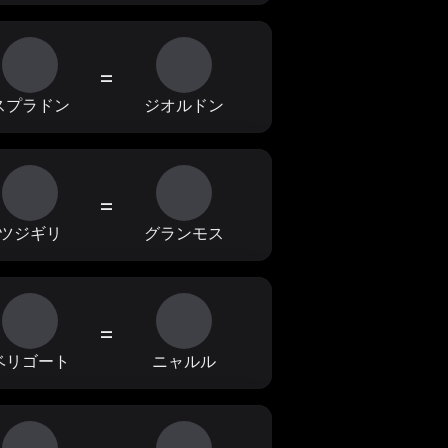
=
スプラドン
ジオルドン
=
ツジギリ
グランモス
=
ベリゴート
ニャルル