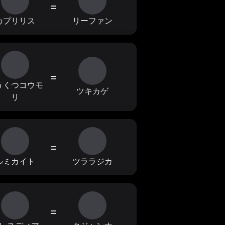
=
カプリリス
リーファン
=
うくつコウモ
ツキカゲ
リ
=
ルミカイト
ツララジカ
=