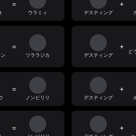
=
+
ト
ウラミィ
デスティング
=
+
ど
ャン
ツララジカ
デスティング
=
+
ウ
ノンビリリ
デスティング
=
+