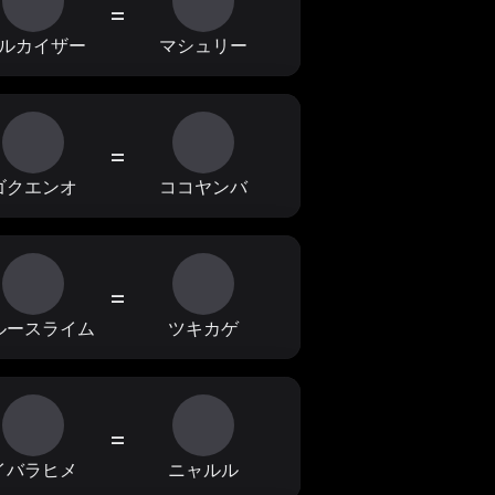
=
ルカイザー
マシュリー
=
ゴクエンオ
ココヤンバ
=
ルースライム
ツキカゲ
=
イバラヒメ
ニャルル