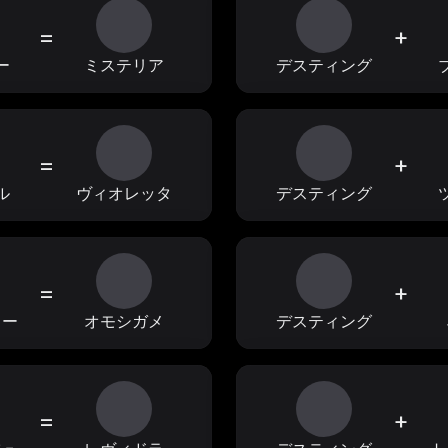
=
+
ー
ミステリア
デスティング
=
+
ル
ヴィオレッタ
デスティング
=
+
ラー
オモシガメ
デスティング
=
+