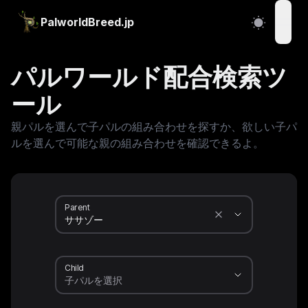
PalworldBreed.jp
open
パルワールド配合検索ツ
ール
親パルを選んで子パルの組み合わせを探すか、欲しい子パ
ルを選んで可能な親の組み合わせを確認できるよ。
Parent
Child