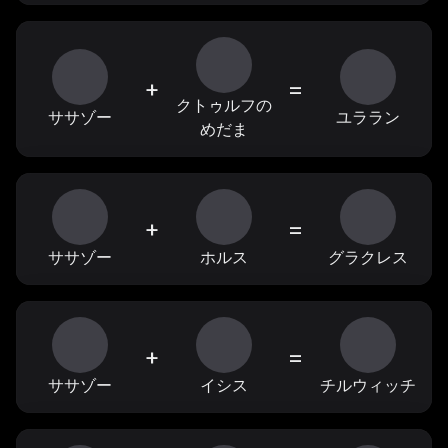
+
=
クトゥルフの
ササゾー
ユララン
めだま
+
=
ササゾー
ホルス
グラクレス
+
=
ササゾー
イシス
チルウィッチ