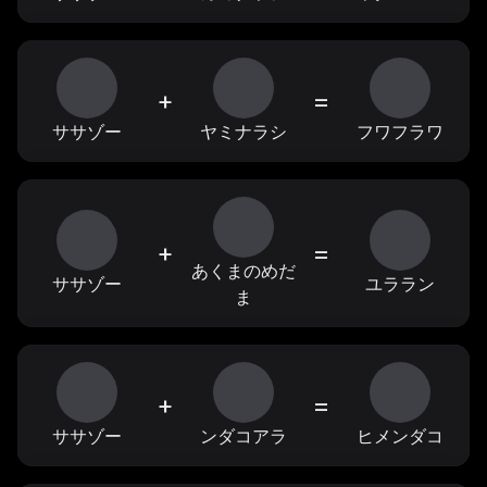
+
=
ササゾー
ヤミナラシ
フワフラワ
+
=
あくまのめだ
ササゾー
ユララン
ま
+
=
ササゾー
ンダコアラ
ヒメンダコ