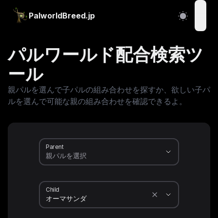
PalworldBreed.jp
open
パルワールド配合検索ツ
ール
親パルを選んで子パルの組み合わせを探すか、欲しい子パ
ルを選んで可能な親の組み合わせを確認できるよ。
Parent
Child