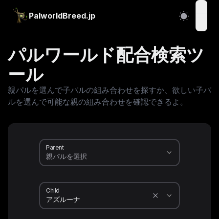
PalworldBreed.jp
open
パルワールド配合検索ツ
ール
親パルを選んで子パルの組み合わせを探すか、欲しい子パ
ルを選んで可能な親の組み合わせを確認できるよ。
Parent
Child