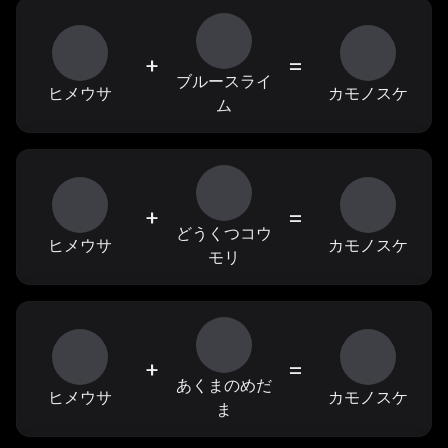
+
=
ブルースライ
ヒメウサ
カモノスケ
ム
+
=
どうくつコウ
ヒメウサ
カモノスケ
モリ
+
=
あくまのめだ
ヒメウサ
カモノスケ
ま