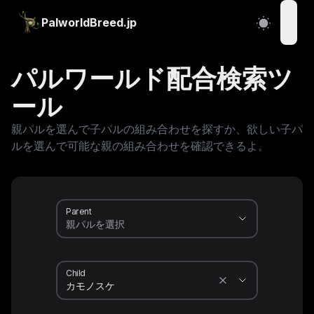
PalworldBreed.jp
open
パルワールド配合検索ツ
ール
親パルを選んで子パルの組み合わせを探すか、欲しい子パ
ルを選んで可能な親の組み合わせを確認できるよ。
Parent
Child