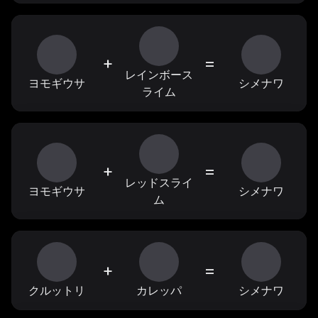
+
=
レインボース
ヨモギウサ
シメナワ
ライム
+
=
レッドスライ
ヨモギウサ
シメナワ
ム
+
=
クルットリ
カレッパ
シメナワ