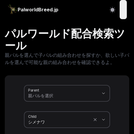
PalworldBreed.jp
open
パルワールド配合検索ツ
ール
親パルを選んで子パルの組み合わせを探すか、欲しい子パ
ルを選んで可能な親の組み合わせを確認できるよ。
Parent
Child