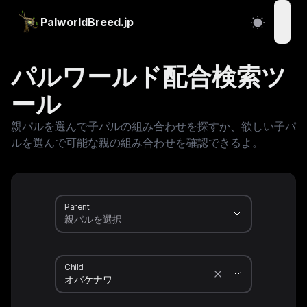
PalworldBreed.jp
open
パルワールド配合検索ツ
ール
親パルを選んで子パルの組み合わせを探すか、欲しい子パ
ルを選んで可能な親の組み合わせを確認できるよ。
Parent
Child