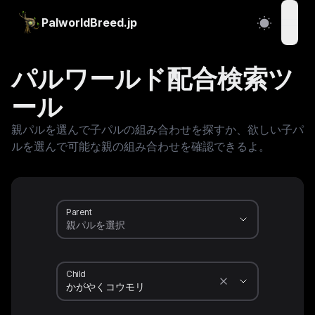
PalworldBreed.jp
open
パルワールド配合検索ツ
ール
親パルを選んで子パルの組み合わせを探すか、欲しい子パ
ルを選んで可能な親の組み合わせを確認できるよ。
Parent
Child