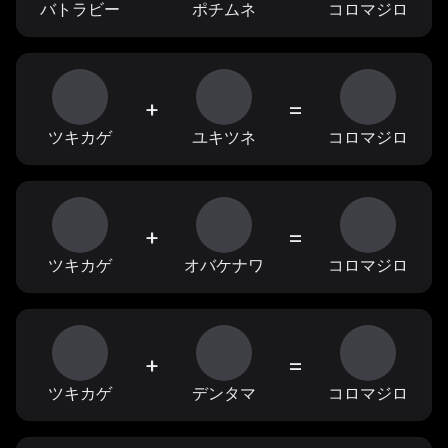
バトラビー
ポチムネ
コロマジロ
+
=
ツキカゲ
ユキツネ
コロマジロ
+
=
ツキカゲ
オバケナワ
コロマジロ
+
=
ツキカゲ
デンタマ
コロマジロ