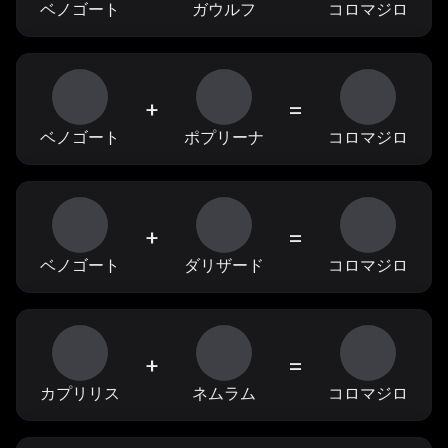
ベノゴート
ガウルフ
コロマジロ
+
=
ベノゴート
ポプリーナ
コロマジロ
+
=
ベノゴート
ダリザード
コロマジロ
+
=
カプリリス
ネムラム
コロマジロ