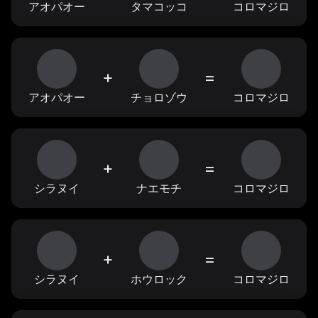
アオパオー
タマコッコ
コロマジロ
+
=
アオパオー
チョロゾウ
コロマジロ
+
=
シラヌイ
ナエモチ
コロマジロ
+
=
シラヌイ
ホウロック
コロマジロ