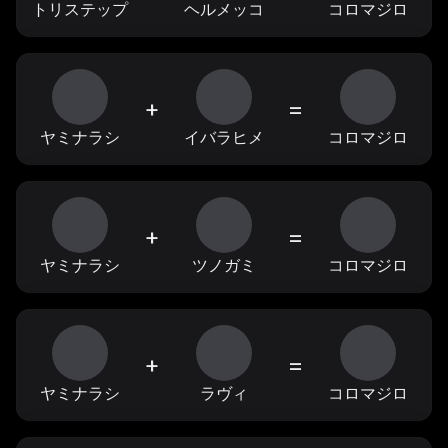
トリステップ
ヘルメッコ
コロマジロ
+
=
ヤミナラシ
イバラヒメ
コロマジロ
+
=
ヤミナラシ
ツノガミ
コロマジロ
+
=
ヤミナラシ
ラヴィ
コロマジロ