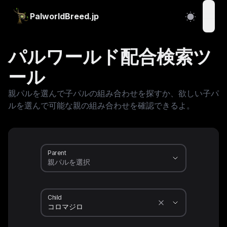
PalworldBreed.jp
open
パルワールド配合検索ツ
ール
親パルを選んで子パルの組み合わせを探すか、欲しい子パ
ルを選んで可能な親の組み合わせを確認できるよ。
Parent
Child