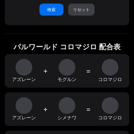
検索
リセット
パルワールド コロマジロ 配合表
+
=
アズレーン
モグルン
コロマジロ
+
=
アズレーン
シメナワ
コロマジロ