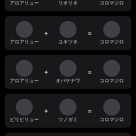
アロアリュー
リオリネ
コロマジロ
+
=
アロアリュー
ユキツネ
コロマジロ
+
=
アロアリュー
オバケナワ
コロマジロ
+
=
ビリビリュー
ツノガミ
コロマジロ