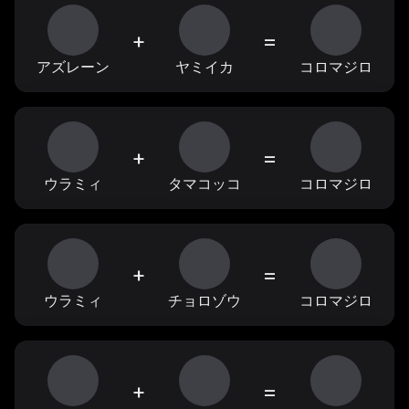
+
=
アズレーン
ヤミイカ
コロマジロ
+
=
ウラミィ
タマコッコ
コロマジロ
+
=
ウラミィ
チョロゾウ
コロマジロ
+
=