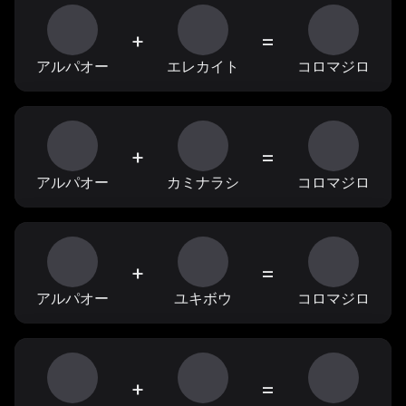
+
=
アルパオー
エレカイト
コロマジロ
+
=
アルパオー
カミナラシ
コロマジロ
+
=
アルパオー
ユキボウ
コロマジロ
+
=