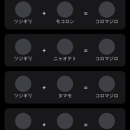
+
=
ツジギリ
モコロン
コロマジロ
+
=
ツジギリ
ニャオテト
コロマジロ
+
=
ツジギリ
タマモ
コロマジロ
+
=