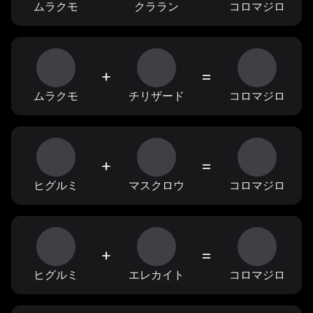
ムラクモ
クララン
コロマジロ
+
=
ムラクモ
チリザード
コロマジロ
+
=
ヒグルミ
マスクロウ
コロマジロ
+
=
ヒグルミ
エレカイト
コロマジロ