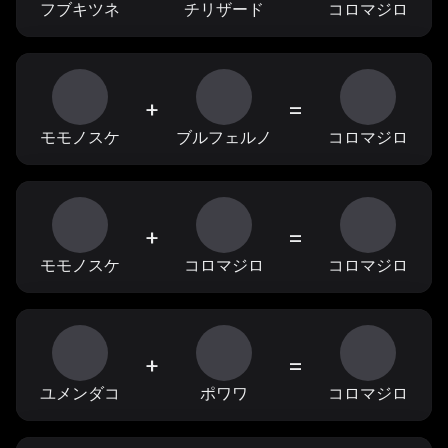
フブキツネ
チリザード
コロマジロ
+
=
モモノスケ
ブルフェルノ
コロマジロ
+
=
モモノスケ
コロマジロ
コロマジロ
+
=
ユメンダコ
ポワワ
コロマジロ