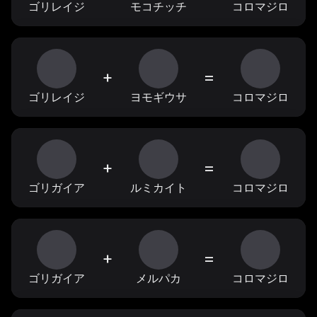
ゴリレイジ
モコチッチ
コロマジロ
+
=
ゴリレイジ
ヨモギウサ
コロマジロ
+
=
ゴリガイア
ルミカイト
コロマジロ
+
=
ゴリガイア
メルパカ
コロマジロ