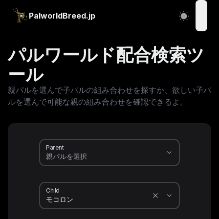
PalworldBreed.jp
open
パルワールド配合検索ツ
ール
親パルを選んで子パルの組み合わせを探すか、欲しい子パ
ルを選んで可能な親の組み合わせを確認できるよ。
Parent
Child