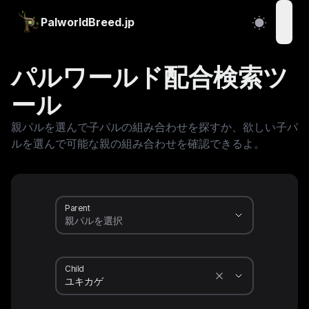
PalworldBreed.jp
open
パルワールド配合検索ツ
ール
親パルを選んで子パルの組み合わせを探すか、欲しい子パ
ルを選んで可能な親の組み合わせを確認できるよ。
Parent
Child