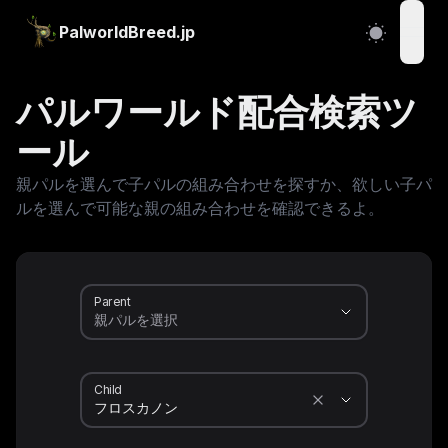
PalworldBreed.jp
open
パルワールド配合検索ツ
ール
親パルを選んで子パルの組み合わせを探すか、欲しい子パ
ルを選んで可能な親の組み合わせを確認できるよ。
Parent
Child