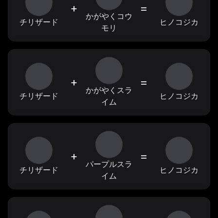
+
=
かがやくコウ
チリザード
ヒノコジカ
モリ
+
=
かがやくスラ
チリザード
ヒノコジカ
イム
+
=
パープルスラ
チリザード
ヒノコジカ
イム