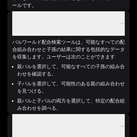
ールです。
パルワールド配合検索ツールはどのように機能し
ますか？
パルワールド配合検索ツールは、可能なすべての配
合組み合わせと子孫の結果に関する包括的なデータ
を収集します。ユーザーは次のことができます
親パルを選択して、可能なすべての子孫の組み合
わせを確認する。
子パルを選択して、可能性のある親の組み合わせ
を見つける。
親パルと子パルの両方を選択して、特定の配合組
み合わせを調べる。
配合検索ツールが生成する配合組み合わせは信頼
できますか？