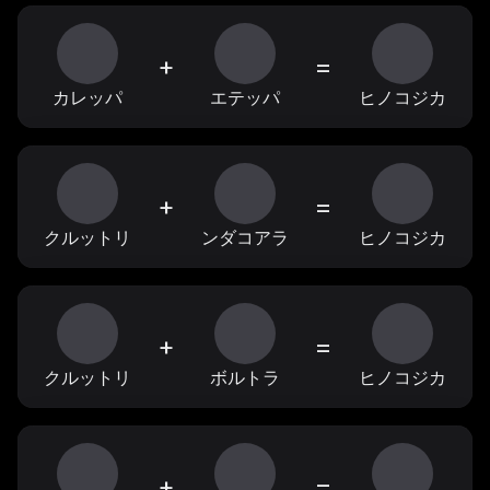
+
=
カレッパ
エテッパ
ヒノコジカ
+
=
クルットリ
ンダコアラ
ヒノコジカ
+
=
クルットリ
ボルトラ
ヒノコジカ
+
=