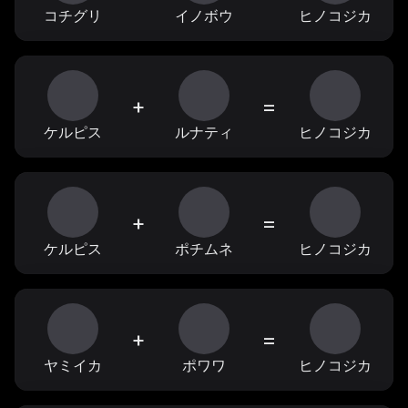
コチグリ
イノボウ
ヒノコジカ
+
=
ケルピス
ルナティ
ヒノコジカ
+
=
ケルピス
ポチムネ
ヒノコジカ
+
=
ヤミイカ
ポワワ
ヒノコジカ