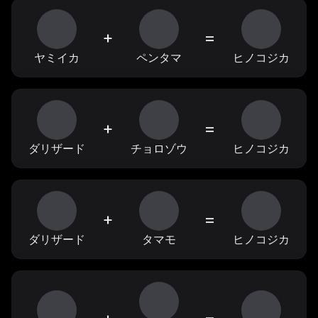
+
=
ヤミイカ
ペンタマ
ヒノコジカ
+
=
ダリザード
チョロゾウ
ヒノコジカ
+
=
ダリザード
タマモ
ヒノコジカ