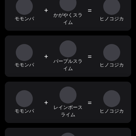
+
=
かがやくスラ
モモンパ
ヒノコジカ
イム
+
=
パープルスラ
モモンパ
ヒノコジカ
イム
+
=
レインボース
モモンパ
ヒノコジカ
ライム