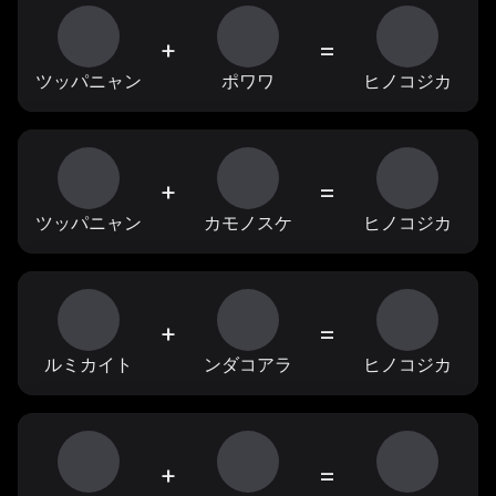
+
=
ツッパニャン
ポワワ
ヒノコジカ
+
=
ツッパニャン
カモノスケ
ヒノコジカ
+
=
ルミカイト
ンダコアラ
ヒノコジカ
+
=