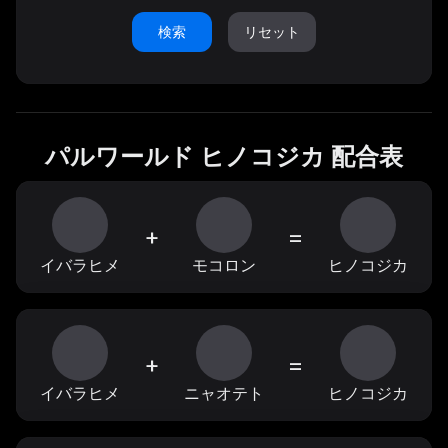
検索
リセット
パルワールド ヒノコジカ 配合表
+
=
イバラヒメ
モコロン
ヒノコジカ
+
=
イバラヒメ
ニャオテト
ヒノコジカ