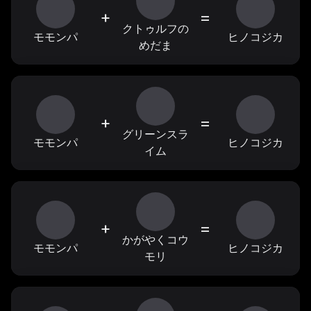
+
=
クトゥルフの
モモンパ
ヒノコジカ
めだま
+
=
グリーンスラ
モモンパ
ヒノコジカ
イム
+
=
かがやくコウ
モモンパ
ヒノコジカ
モリ