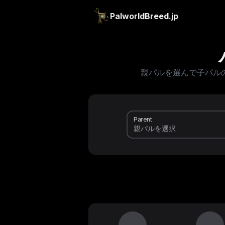
PalworldBreed.jp
親パルを選んで子パル
Parent