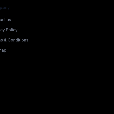
pany
act us
acy Policy
s & Conditions
map