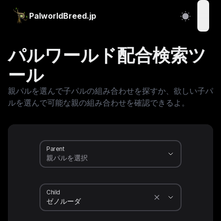
PalworldBreed.jp
open
パルワールド配合検索ツ
ール
親パルを選んで子パルの組み合わせを探すか、欲しい子パ
ルを選んで可能な親の組み合わせを確認できるよ。
Parent
Child