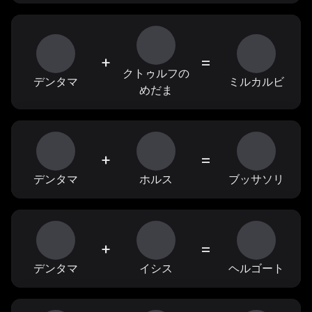
+
=
クトゥルフの
デンタマ
ミルカルビ
めだま
+
=
デンタマ
ホルス
ブッサソリ
+
=
デンタマ
イシス
ヘルゴート