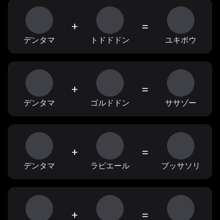
+
=
デンタマ
トドドドン
ユキボウ
+
=
デンタマ
ゴルドドン
ササゾー
+
=
デンタマ
ラピエール
ブッサソリ
+
=