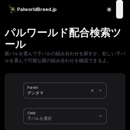
PalworldBreed.jp
open
パルワールド配合検索ツ
ール
親パルを選んで子パルの組み合わせを探すか、欲しい子パ
ルを選んで可能な親の組み合わせを確認できるよ。
Parent
Child