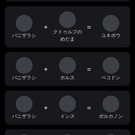
+
=
クトゥルフの
バニザラシ
ユキボウ
めだま
+
=
バニザラシ
ホルス
ペコドン
+
=
バニザラシ
イシス
ボルカノン