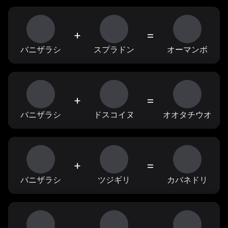
+
=
バニザラシ
スプラドン
オーマンボ
+
=
バニザラシ
ドスコイヌ
オオタチウオ
+
=
バニザラシ
ツジギリ
カバネドリ