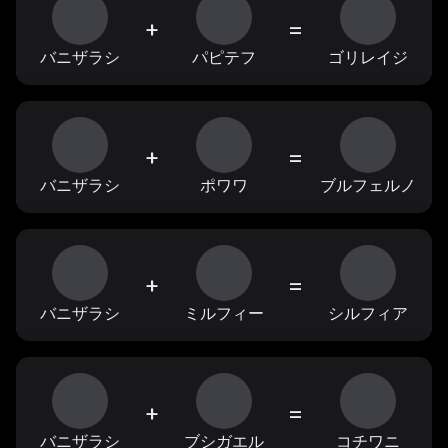
+
=
バニザラシ
パピテフ
ゴリレイジ
+
=
バニザラシ
ポワワ
ブルフェルノ
+
=
バニザラシ
ミルフィー
シルフィア
+
=
バニザラシ
ブシガエル
コチワニ