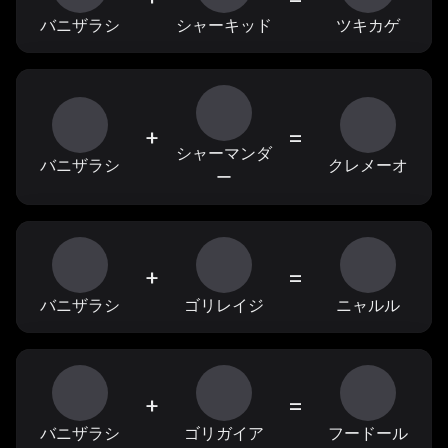
バニザラシ
シャーキッド
ツキカゲ
+
=
シャーマンダ
バニザラシ
クレメーオ
ー
+
=
バニザラシ
ゴリレイジ
ニャルル
+
=
バニザラシ
ゴリガイア
フードール