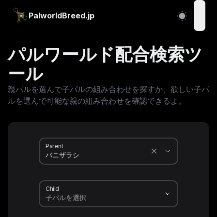
PalworldBreed.jp
open
パルワールド配合検索ツ
ール
親パルを選んで子パルの組み合わせを探すか、欲しい子パ
ルを選んで可能な親の組み合わせを確認できるよ。
Parent
Child