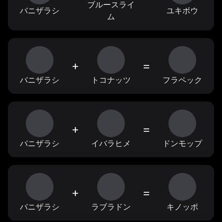
ブルースライ
バニザラシ
ユキボウ
ム
+
=
バニザラシ
トコナッツ
フラペック
+
=
バニザラシ
イバラヒメ
ドンモップ
+
=
バニザラシ
ラブラドン
キノッポ