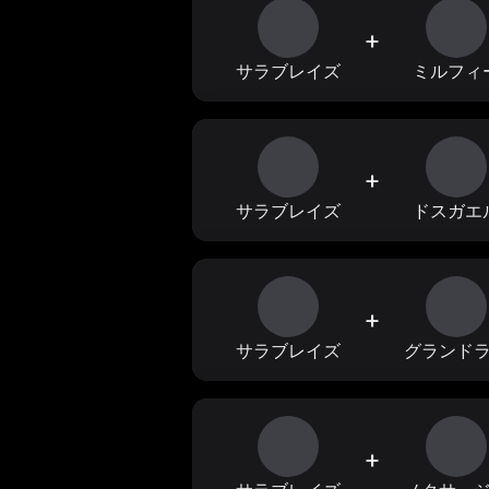
+
サラブレイズ
ミルフィ
+
サラブレイズ
ドスガエ
+
サラブレイズ
グランド
+