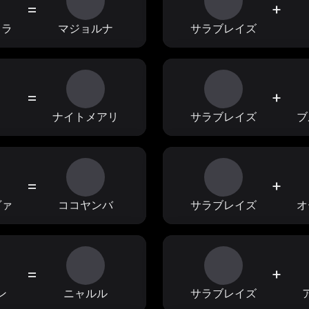
=
+
ドラ
マジョルナ
サラブレイズ
=
+
ス
ナイトメアリ
サラブレイズ
ブ
=
+
ヴァ
ココヤンバ
サラブレイズ
オ
=
+
ン
ニャルル
サラブレイズ