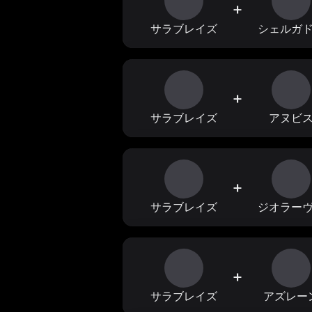
+
サラブレイズ
シェルガ
+
サラブレイズ
アヌビ
+
サラブレイズ
ジオラー
+
サラブレイズ
アズレー