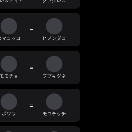
レスディア
グラクレス
=
タマコッコ
ヒメンダコ
=
モモチョ
フブキツネ
=
ポワワ
モコチッチ