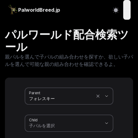
PalworldBreed.jp
open
パルワールド配合検索ツ
ール
親パルを選んで子パルの組み合わせを探すか、欲しい子パ
ルを選んで可能な親の組み合わせを確認できるよ。
Parent
Child