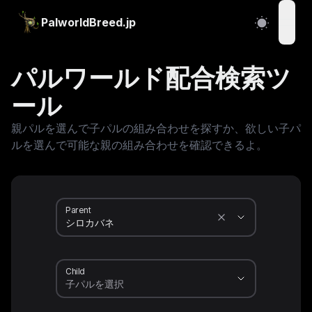
PalworldBreed.jp
open
パルワールド配合検索ツ
ール
親パルを選んで子パルの組み合わせを探すか、欲しい子パ
ルを選んで可能な親の組み合わせを確認できるよ。
Parent
Child