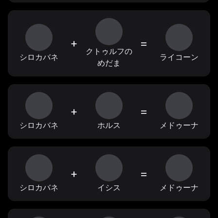
+
=
クトゥルフの
シロカバネ
ライコーン
めだま
+
=
シロカバネ
ホルス
メドゥーナ
+
=
シロカバネ
イシス
メドゥーナ