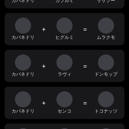
カバネドリ
ガブルミ
ササゾー
+
=
カバネドリ
ヒグルミ
ムラクモ
+
=
カバネドリ
ラヴィ
ドンモップ
+
=
カバネドリ
センコ
トコナッツ