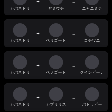
+
=
カバネドリ
ヤミウチ
ニャニミテ
+
=
カバネドリ
ベリゴート
コチワニ
+
=
カバネドリ
ベノゴート
クインビーナ
+
=
カバネドリ
カプリリス
バトラビー