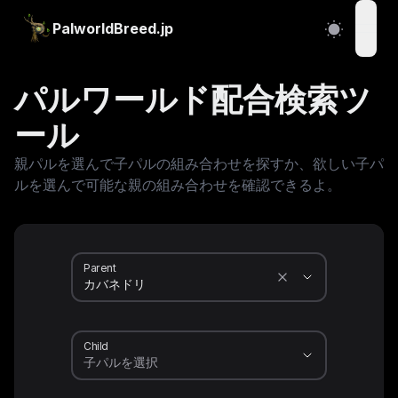
PalworldBreed.jp
open
パルワールド配合検索ツ
ール
親パルを選んで子パルの組み合わせを探すか、欲しい子パ
ルを選んで可能な親の組み合わせを確認できるよ。
Parent
Child